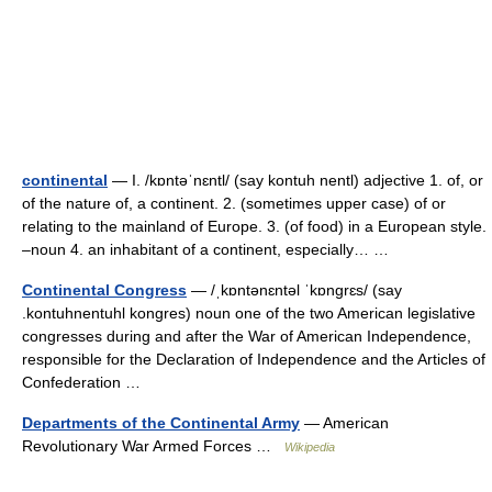
continental
— I. /kɒntəˈnɛntl/ (say kontuh nentl) adjective 1. of, or
of the nature of, a continent. 2. (sometimes upper case) of or
relating to the mainland of Europe. 3. (of food) in a European style.
–noun 4. an inhabitant of a continent, especially… …
Continental Congress
— /ˌkɒntənɛntəl ˈkɒngrɛs/ (say
.kontuhnentuhl kongres) noun one of the two American legislative
congresses during and after the War of American Independence,
responsible for the Declaration of Independence and the Articles of
Confederation …
Departments of the Continental Army
— American
Revolutionary War Armed Forces …
Wikipedia