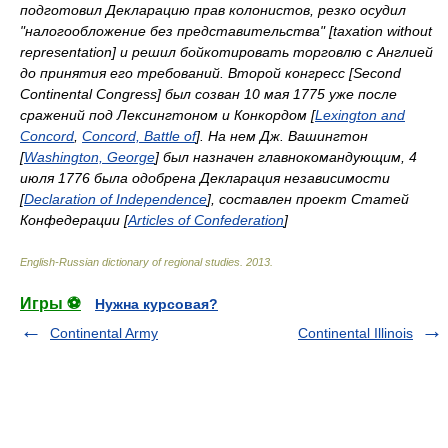
подготовил Декларацию прав колонистов, резко осудил
"налогообложение без представительства" [taxation without
representation] и решил бойкотировать торговлю с Англией
до принятия его требований. Второй конгресс [Second
Continental Congress] был созван 10 мая 1775 уже после
сражений под Лексингтоном и Конкордом [
Lexington and
Concord
,
Concord, Battle of
]. На нем Дж. Вашингтон
[
Washington, George
] был назначен главнокомандующим, 4
июля 1776 была одобрена Декларация независимости
[
Declaration of Independence
], составлен проект Статей
Конфедерации [
Articles of Confederation
]
English-Russian dictionary of regional studies
.
2013
.
Игры ⚽
Нужна курсовая?
Continental Army
Continental Illinois