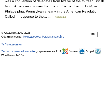
was a convention of delegates from twelve of the thirteen British
North American colonies that met on September 5, 1774, in
Philadelphia, Pennsylvania, early in the American Revolution.
Called in response to the… …
Wikipedia
© Академик, 2000-2026
18+
Обратная связь:
Техподдержка
,
Реклама на сайте
👣 Путешествия
Экспорт словарей на сайты
, сделанные на PHP,
Joomla,
Drupal,
WordPress, MODx.